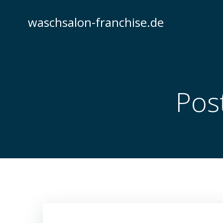
Zum
Inhalt
waschsalon-franchise.de
springen
Post