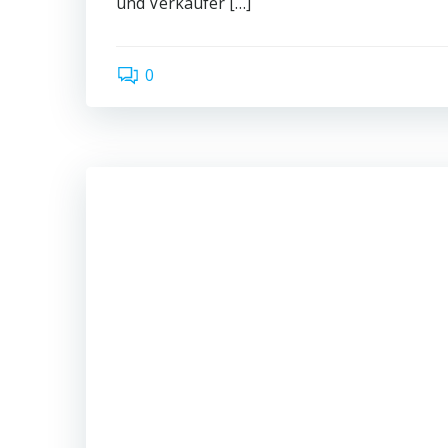
und Verkäufer […]
0