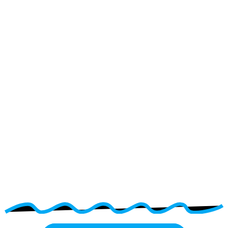
Franchise-
Modell von
Waschsalon
SnowBall.