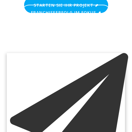
STARTEN SIE IHR PROJEKT ⬈
FRANCHISEERFOLG IM FOKUS ⬈